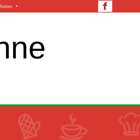
Autres
enne
e