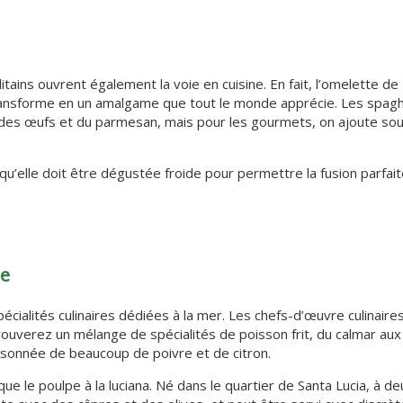
tains ouvrent également la voie en cuisine. En fait, l’omelette de
 transforme en un amalgame que tout le monde apprécie. Les spagh
es œufs et du parmesan, mais pour les gourmets, on ajoute so
 qu’elle doit être dégustée froide pour permettre la fusion parfai
ne
écialités culinaires dédiées à la mer. Les chefs-d’œuvre culinaire
ouverez un mélange de spécialités de poisson frit, du calmar aux
isonnée de beaucoup de poivre et de citron.
que le poulpe à la luciana. Né dans le quartier de Santa Lucia, à d