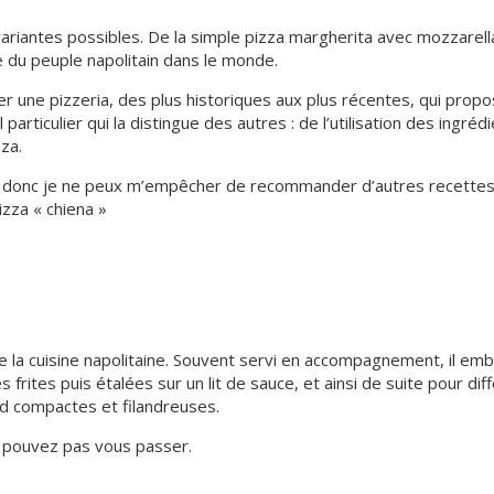
 variantes possibles. De la simple pizza margherita avec mozzarell
me du peuple napolitain dans le monde.
er une pizzeria, des plus historiques aux plus récentes, qui prop
particulier qui la distingue des autres : de l’utilisation des ingréd
za.
t, donc je ne peux m’empêcher de recommander d’autres recettes 
izza « chiena »
e la cuisine napolitaine. Souvent servi en accompagnement, il embe
 frites puis étalées sur un lit de sauce, et ainsi de suite pour dif
nd compactes et filandreuses.
 pouvez pas vous passer.