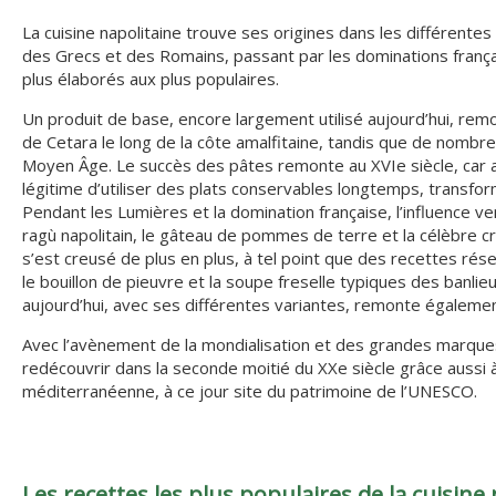
La cuisine napolitaine trouve ses origines dans les différentes
des Grecs et des Romains, passant par les dominations français
plus élaborés aux plus populaires.
Un produit de base, encore largement utilisé aujourd’hui, remo
de Cetara le long de la côte amalfitaine, tandis que de nomb
Moyen Âge. Le succès des pâtes remonte au XVIe siècle, car av
légitime d’utiliser des plats conservables longtemps, transfo
Pendant les Lumières et la domination française, l’influence ven
ragù napolitain, le gâteau de pommes de terre et la célèbre cro
s’est creusé de plus en plus, à tel point que des recettes ré
le bouillon de pieuvre et la soupe freselle typiques des banlie
aujourd’hui, avec ses différentes variantes, remonte égalemen
Avec l’avènement de la mondialisation et des grandes marques,
redécouvrir dans la seconde moitié du XXe siècle grâce aussi à
méditerranéenne, à ce jour site du patrimoine de l’UNESCO.
Les recettes les plus populaires de la cuisine