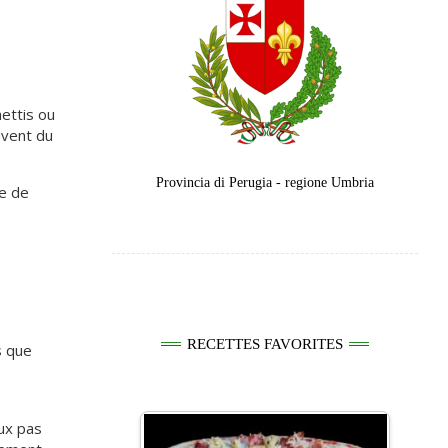
ettis ou
uvent du
Provincia di Perugia - regione Umbria
te de
RECETTES FAVORITES
s que
eux pas