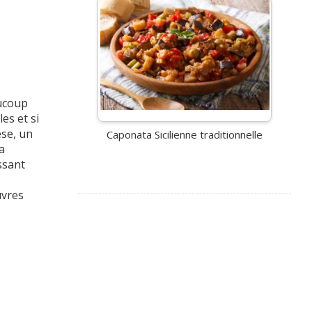
aucoup
es et si
ese, un
Caponata Sicilienne traditionnelle
a
ssant
uvres