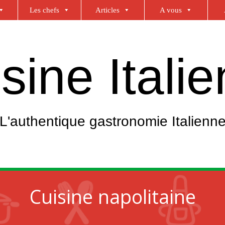
Les chefs
Articles
A vous
sine Itali
L'authentique gastronomie Italienn
Cuisine napolitaine