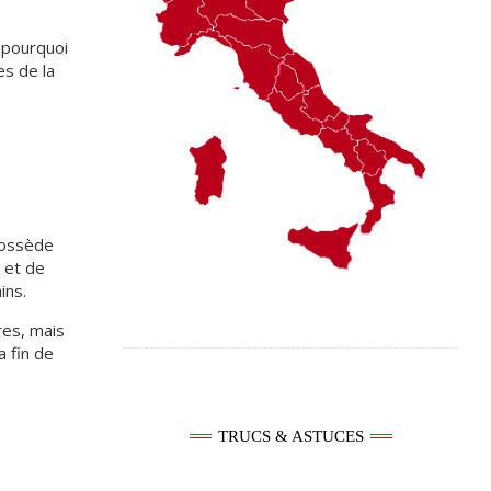
t pourquoi
es de la
 possède
e et de
ins.
res, mais
a fin de
TRUCS & ASTUCES