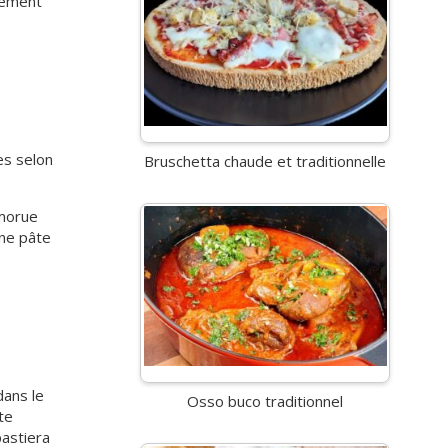
ètement
es selon
Bruschetta chaude et traditionnelle
 morue
Une pâte
dans le
Osso buco traditionnel
te
pastiera