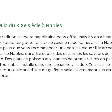
illa du XIXe siècle à Naples
radition culinaire napolitaine nous offre, mais il y en a be
s souhaitez goûter à la vraie cuisine napolitaine, allez à Napl
e ne peux que vous recommander un endroit unique : Il March
s de Naples, qui offre depuis des décennies les saveurs de l
ture. Des plats de poisson aux viandes de premier choix en pa
urnable. Installé dans une ancienne villa du XIXe siècle, le
 le tout couronné d’une magnifique salle d’événement aux œ
abron.