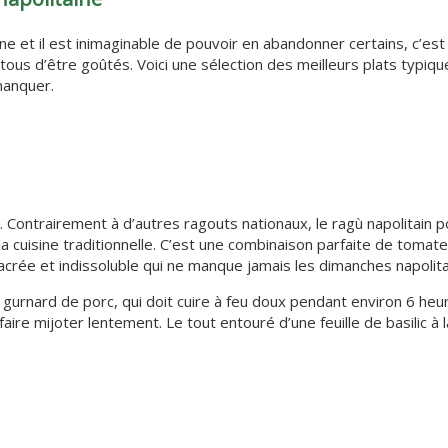
aine et il est inimaginable de pouvoir en abandonner certains, c’es
ous d’être goûtés. Voici une sélection des meilleurs plats typiqu
manquer.
s. Contrairement à d’autres ragouts nationaux, le ragù napolitain
la cuisine traditionnelle. C’est une combinaison parfaite de tomat
crée et indissoluble qui ne manque jamais les dimanches napolita
 gurnard de porc, qui doit cuire à feu doux pendant environ 6 heu
ire mijoter lentement. Le tout entouré d’une feuille de basilic à l