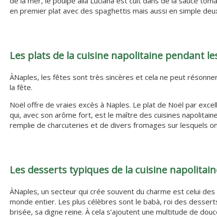
de la mer, le poulpe alla Luciana est cuit dans de la sauce to
en premier plat avec des spaghettis mais aussi en simple deu
Les plats de la cuisine napolitaine pendant le
ÀNaples, les fêtes sont très sincères et cela ne peut résonner
la fête.
Noël offre de vraies excès à Naples. Le plat de Noël par excelle
qui, avec son arôme fort, est le maître des cuisines napolitain
remplie de charcuteries et de divers fromages sur lesquels on
Les desserts typiques de la cuisine napolitain
ÀNaples, un secteur qui crée souvent du charme est celui des 
monde entier. Les plus célèbres sont le babà, roi des desserts 
brisée, sa digne reine. À cela s’ajoutent une multitude de dou