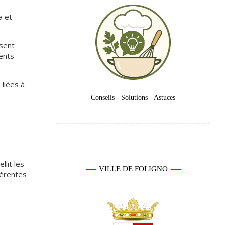
a et
osent
ients
liées à
Conseils - Solutions - Astuces
llit les
VILLE DE FOLIGNO
férentes