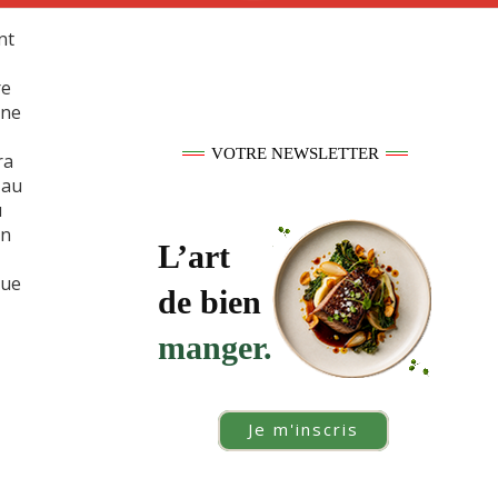
nt
re
nne
VOTRE NEWSLETTER
ra
 au
u
en
L’art
gue
de bien
manger.
Je m'inscris