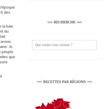
 l’époque
ant des
RECHERCHE
 la baie
nt du
tait
aronis.
Search
for:
ine : le
e peuple
elles que
ssons
la
RECETTES PAR RÉGIONS