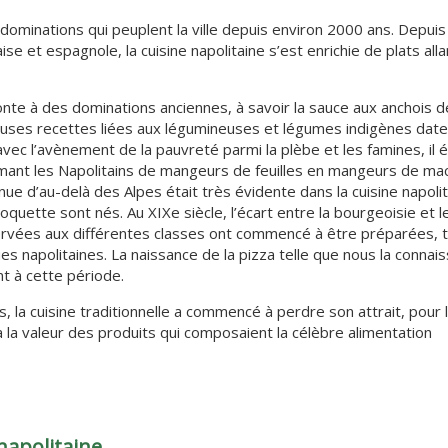
 dominations qui peuplent la ville depuis environ 2000 ans. Depuis
e et espagnole, la cuisine napolitaine s’est enrichie de plats all
nte à des dominations anciennes, à savoir la sauce aux anchois de
reuses recettes liées aux légumineuses et légumes indigènes date
ec l’avènement de la pauvreté parmi la plèbe et les famines, il é
rmant les Napolitains de mangeurs de feuilles en mangeurs de mac
ue d’au-delà des Alpes était très évidente dans la cuisine napolita
quette sont nés. Au XIXe siècle, l’écart entre la bourgeoisie et l
servées aux différentes classes ont commencé à être préparées, t
ues napolitaines. La naissance de la pizza telle que nous la connai
t à cette période.
 la cuisine traditionnelle a commencé à perdre son attrait, pour 
 la valeur des produits qui composaient la célèbre alimentation
 napolitaine