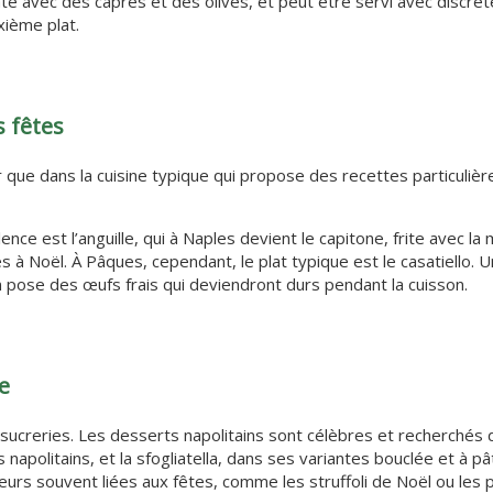
mate avec des câpres et des olives, et peut être servi avec discr
xième plat.
s fêtes
 que dans la cuisine typique qui propose des recettes particulièr
nce est l’anguille, qui à Naples devient le capitone, frite avec la
es à Noël. À Pâques, cependant, le plat typique est le casatiello. 
 pose des œufs frais qui deviendront durs pendant la cuisson.
e
sucreries. Les desserts napolitains sont célèbres et recherchés 
napolitains, et la sfogliatella, dans ses variantes bouclée et à pâ
ceurs souvent liées aux fêtes, comme les struffoli de Noël ou les 