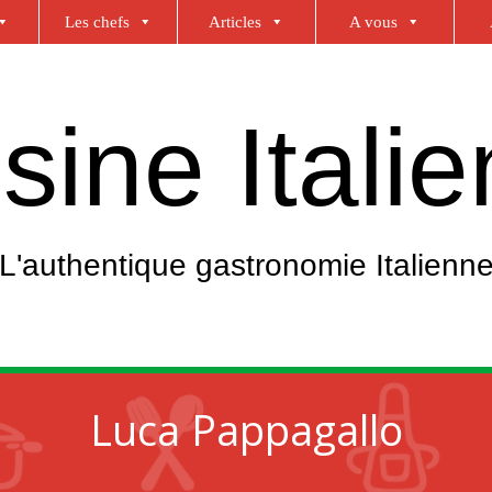
Les chefs
Articles
A vous
sine Itali
L'authentique gastronomie Italienn
Luca Pappagallo