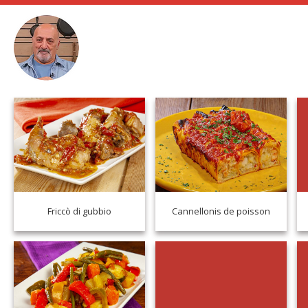
Friccò di gubbio
Cannellonis de poisson