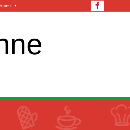
Autres
enne
e