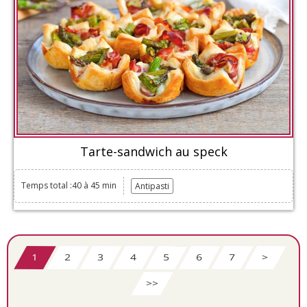
Tarte-sandwich au speck
Temps total :40 à 45 min
Antipasti
1
2
3
4
5
6
7
>
>>