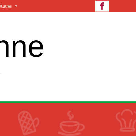
Autres
enne
e