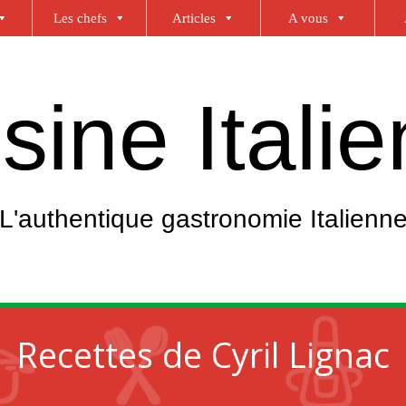
Les chefs
Articles
A vous
sine Itali
L'authentique gastronomie Italienn
Recettes de Cyril Lignac