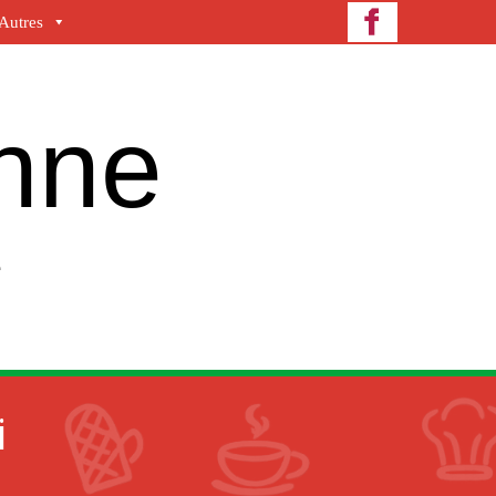
Autres
enne
e
i