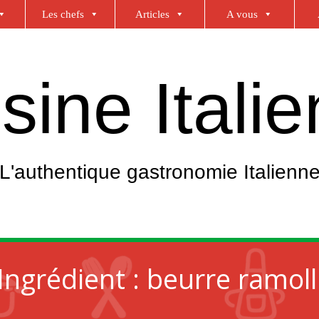
Les chefs
Articles
A vous
sine Itali
L'authentique gastronomie Italienn
Ingrédient :
beurre ramoll