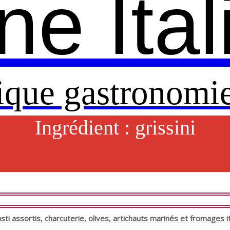
ne Ita
ique gastronomie
Ingrédient :
grissini
sti assortis, charcuterie, olives, artichauts marinés et fromages i