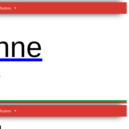
Autres
enne
e
Autres