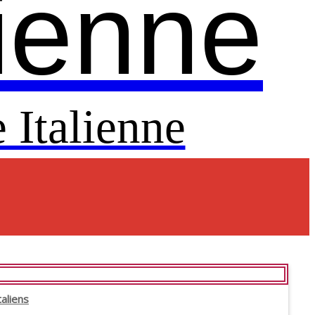
lienne
 Italienne
taliens