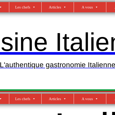
Les chefs
Articles
A vous
sine Itali
L'authentique gastronomie Italienn
Les chefs
Articles
A vous