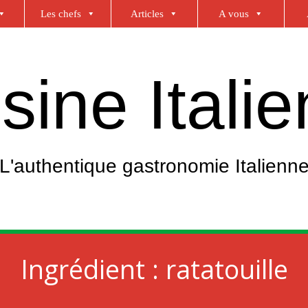
Les chefs
Articles
A vous
sine Itali
L'authentique gastronomie Italienn
Ingrédient :
ratatouille