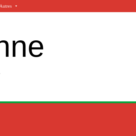
Autres
enne
e