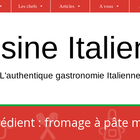
Les chefs
Articles
A vous
sine Itali
L'authentique gastronomie Italienn
rédient :
fromage à pâte m