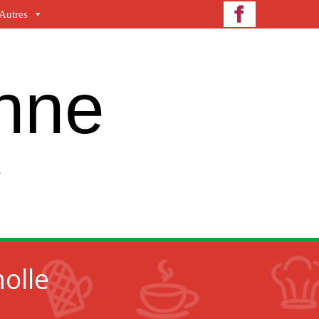
Autres
enne
e
olle