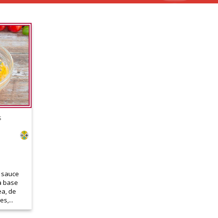
s
e sauce
à base
ea, de
s,...