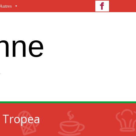
Autres
enne
e
e Tropea