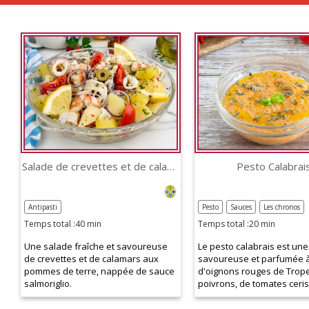
Salade de crevettes et de calamars aux pommes de terre
Pesto Calabrai
Antipasti
Pesto
Sauces
Les chronos
Temps total :40 min
Temps total :20 min
Une salade fraîche et savoureuse
Le pesto calabrais est un
de crevettes et de calamars aux
savoureuse et parfumée 
pommes de terre, nappée de sauce
d'oignons rouges de Trop
salmoriglio.
poivrons, de tomates cerise