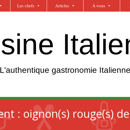
Les chefs
Articles
A vous
sine Itali
L'authentique gastronomie Italienn
ent :
oignon(s) rouge(s) d