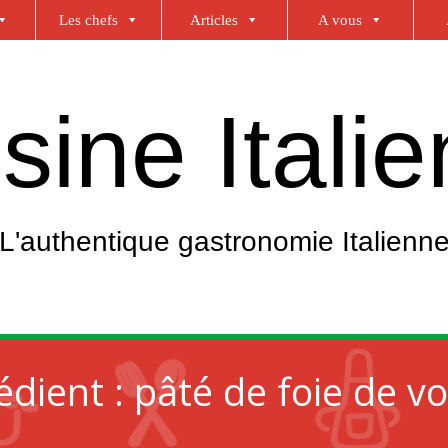
Les chefs
Articles
A vous
sine Itali
L'authentique gastronomie Italienn
édient :
pâté de foie de vol