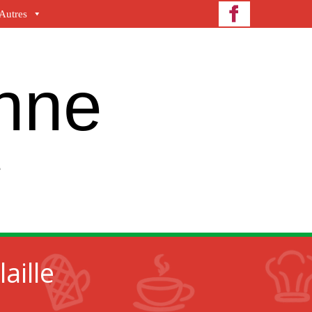
Autres
enne
e
aille