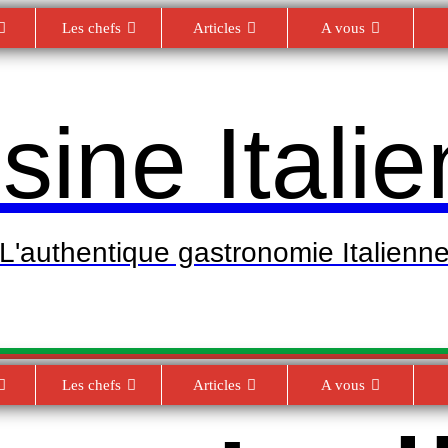
Les chefs
Articles
A vous
sine Itali
L'authentique gastronomie Italienn
Les chefs
Articles
A vous