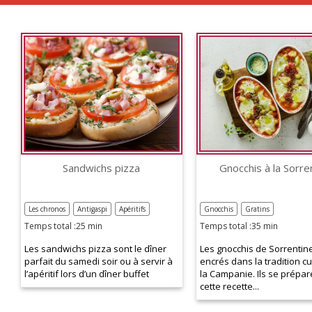
Sandwichs pizza
Gnocchis à la Sorre
Les chronos
Antigaspi
Apéritifs
Gnocchis
Gratins
Temps total :25 min
Temps total :35 min
Les sandwichs pizza sont le dîner
Les gnocchis de Sorrentine
parfait du samedi soir ou à servir à
encrés dans la tradition cu
l’apéritif lors d’un dîner buffet
la Campanie. Ils se prépa
cette recette...