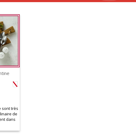
ntine
 sont très
linaire de
rent dans