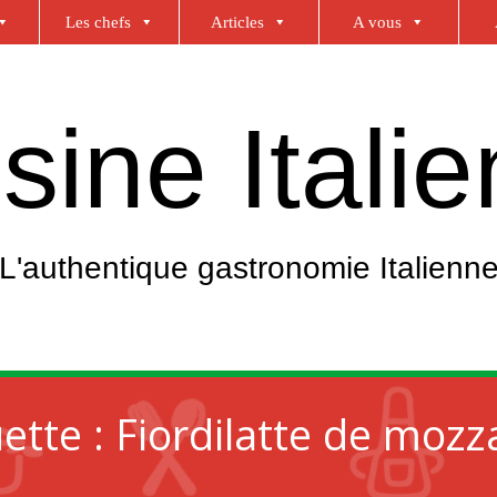
Les chefs
Articles
A vous
sine Itali
L'authentique gastronomie Italienn
uette :
Fiordilatte de mozza