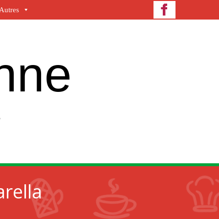
Autres
enne
e
rella