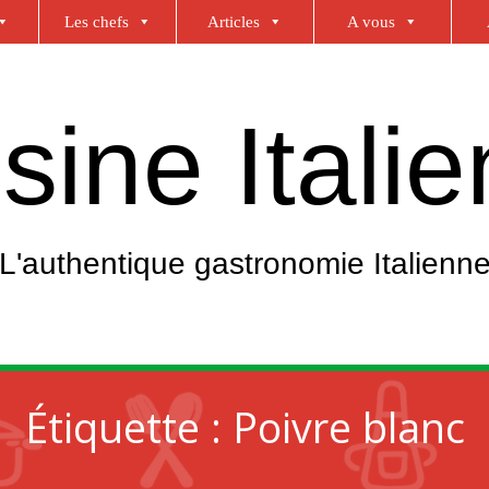
Les chefs
Articles
A vous
sine Itali
L'authentique gastronomie Italienn
Étiquette :
Poivre blanc