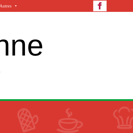
Autres
enne
e