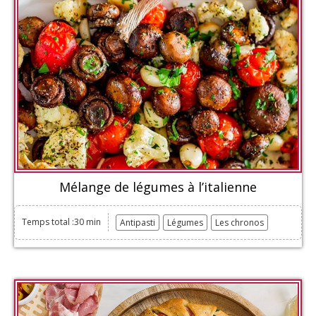
Mélange de légumes à l’italienne
Temps total :30 min
Antipasti
Légumes
Les chronos