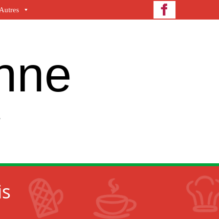
Autres
enne
e
is