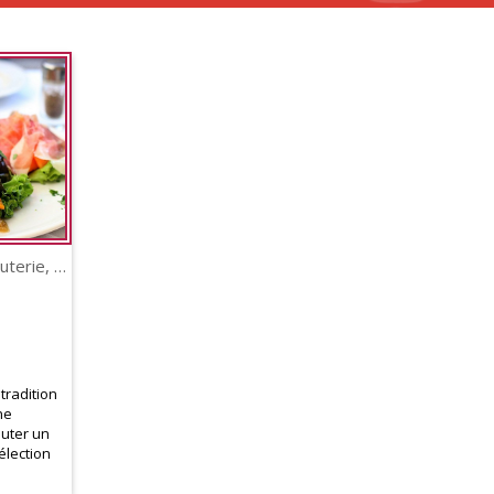
Antipasti assortis, charcuterie, olives, artichauts marinés et fromages italiens
tradition
ne
uter un
élection