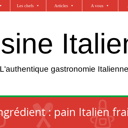
Les chefs
Articles
A vous
sine Itali
L'authentique gastronomie Italienn
ngrédient :
pain Italien fra