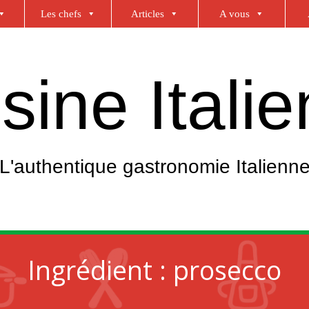
Les chefs
Articles
A vous
sine Itali
L'authentique gastronomie Italienn
Ingrédient :
prosecco