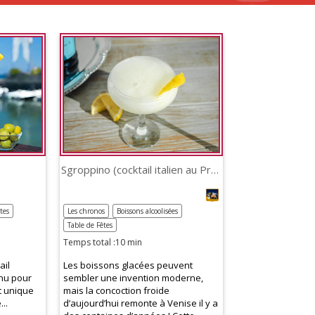
Sgroppino (cocktail italien au Prosecco)
tes
Les chronos
Boissons alcoolisées
Table de Fêtes
Temps total :10 min
ail
Les boissons glacées peuvent
nnu pour
sembler une invention moderne,
t unique
mais la concoction froide
..
d’aujourd’hui remonte à Venise il y a