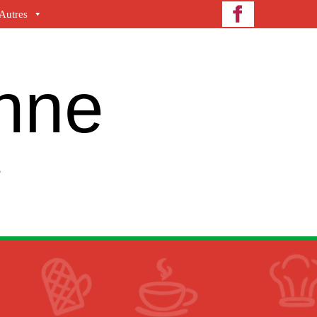
Autres
enne
e