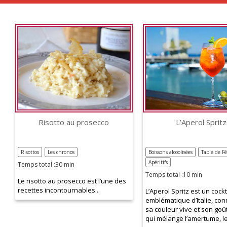
Risotto au prosecco
L’Aperol Spritz
Risottos
Les chronos
Boissons alcoolisées
Table de Fê
Apéritifs
Temps total :30 min
Temps total :10 min
Le risotto au prosecco est l’une des
recettes incontournables .
L’Aperol Spritz est un cockt
emblématique d’Italie, co
sa couleur vive et son goû
qui mélange l’amertume, le.