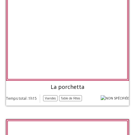
La porchetta
Temps total :1h15
Viandes
Table de Fêtes