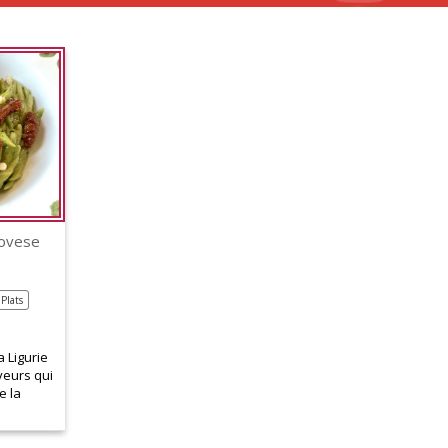
novese
Plats
 Ligurie
veurs qui
e la