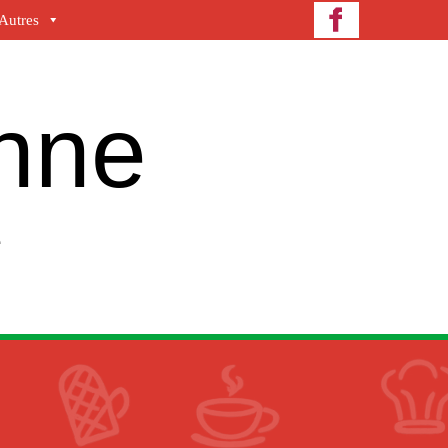
Autres
enne
e