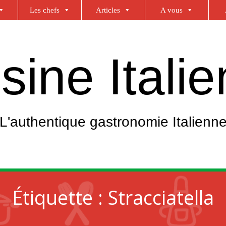
Les chefs
Articles
A vous
sine Itali
L'authentique gastronomie Italienn
Étiquette :
Stracciatella