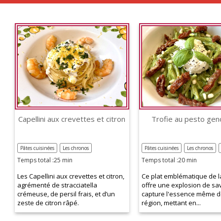
Capellini aux crevettes et citron
Trofie au pesto ge
Pâtes cuisinées
Les chronos
Pâtes cuisinées
Les chronos
Temps total :25 min
Temps total :20 min
Les Capellini aux crevettes et citron,
Ce plat emblématique de la
agrémenté de stracciatella
offre une explosion de sa
crémeuse, de persil frais, et d’un
capture l'essence même d
zeste de citron râpé.
région, mettant en...