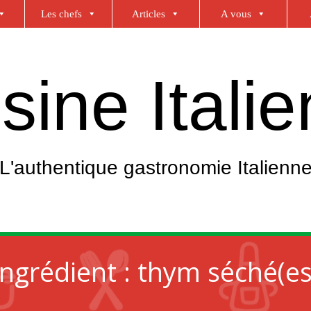
Les chefs
Articles
A vous
sine Itali
L'authentique gastronomie Italienn
Ingrédient :
thym séché(es