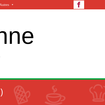
Autres
enne
e
)