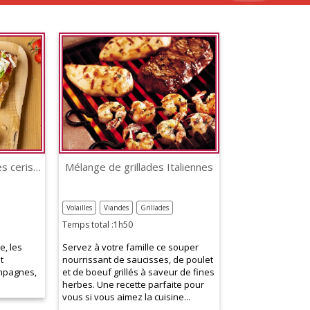
Bruschettas aux tomates cerises rôties et burrata
Mélange de grillades Italiennes
Volailles
Viandes
Grillades
Temps total :1h50
e, les
Servez à votre famille ce souper
t
nourrissant de saucisses, de poulet
mpagnes,
et de boeuf grillés à saveur de fines
herbes. Une recette parfaite pour
vous si vous aimez la cuisine...