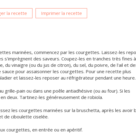
er la recette
Imprimer la recette
ettes marinées, commencez par les courgettes. Laissez-les rep
es s'imprègnent des saveurs. Coupez-les en tranches très fines à 
du vinaigre (ou du jus de citron), du sel, du poivre, de l'ail et de
 sauce pour assaisonner les courgettes. Pour une recette plus
saladier et laissez-les reposer au réfrigérateur pendant une heure.
 au grille-pain ou dans une poêle antiadhésive (ou au four). Si les
 en deux. Tartinez-les généreusement de robiola.
issez les courgettes marinées sur la bruschetta, après les avoir 
 de ciboulette ciselée.
x courgettes, en entrée ou en apéritif.