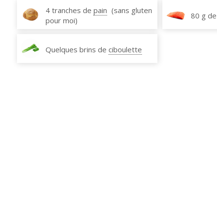
4 tranches de
pain
(sans gluten
80 g de
pour moi)
Quelques brins de
ciboulette