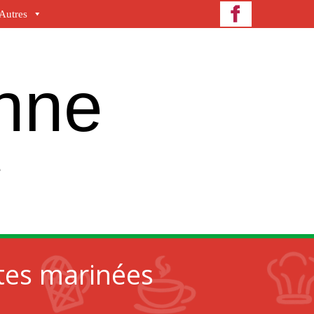
Autres
enne
e
tes marinées