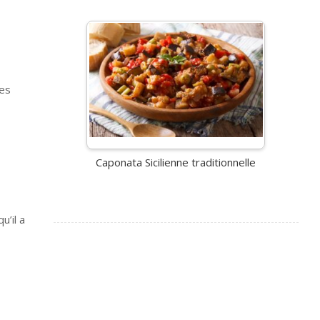
ées
Caponata Sicilienne traditionnelle
u’il a