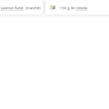
saumon fumé
(tranché)
150 g de
robiola