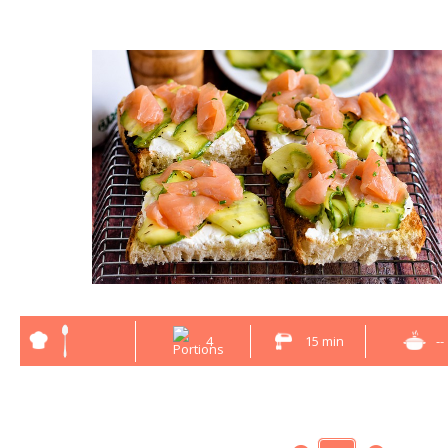
4
15 min
--