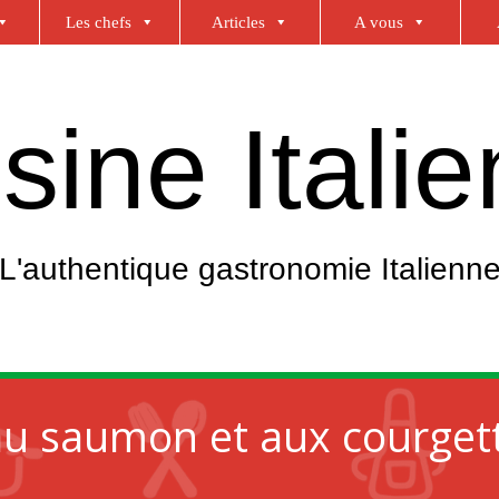
Les chefs
Articles
A vous
sine Itali
L'authentique gastronomie Italienn
au saumon et aux courget