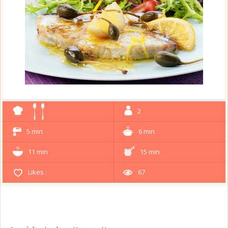
2
5 min
6 min
11 min
15 min
Likes :
67