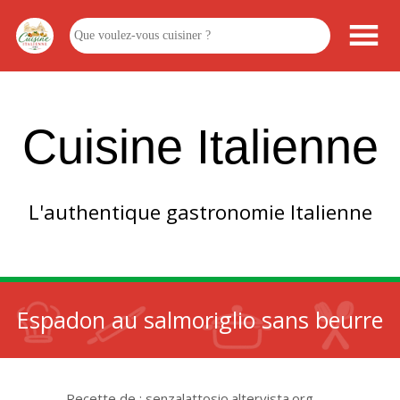
Cuisine Italienne
L'authentique gastronomie Italienne
Espadon au salmoriglio sans beurre
Recette de : senzalattosio.altervista.org