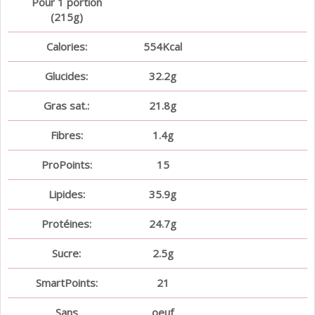
Pour 1 portion
(215g)
Calories:
554Kcal
Glucides:
32.2g
Gras sat.:
21.8g
Fibres:
1.4g
ProPoints:
15
Lipides:
35.9g
Protéines:
24.7g
Sucre:
2.5g
SmartPoints:
21
Sans
oeuf