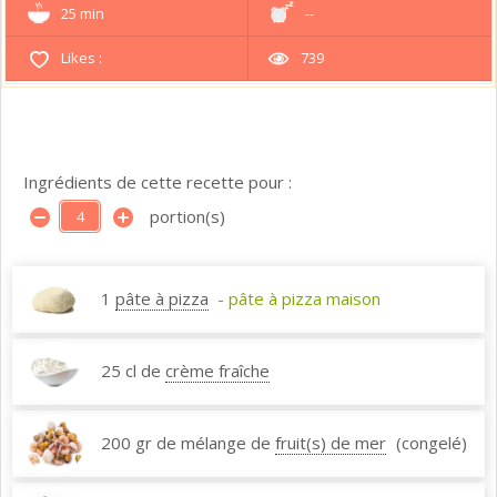
25 min
--
Likes :
739
Ingrédients de cette recette pour :
portion(s)
1
pâte à pizza
- pâte à pizza maison
25 cl de
crème fraîche
200 gr de mélange de
fruit(s) de mer
(congelé)