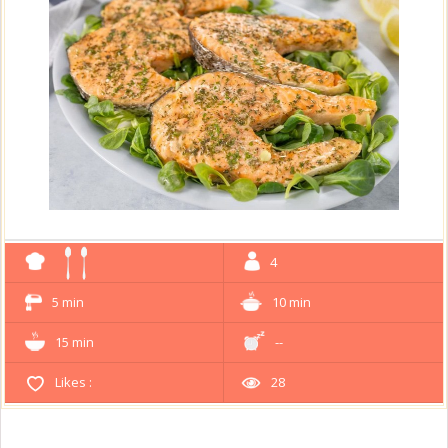
4
5 min
10 min
15 min
--
Likes :
28