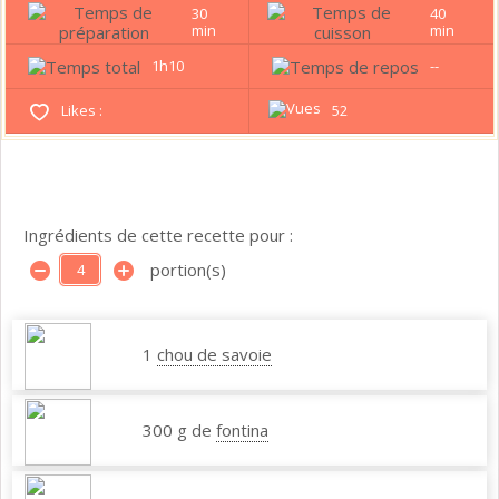
30
40
min
min
1h10
--
Likes :
52
Ingrédients de cette recette pour :
portion(s)
1
chou de savoie
300 g de
fontina