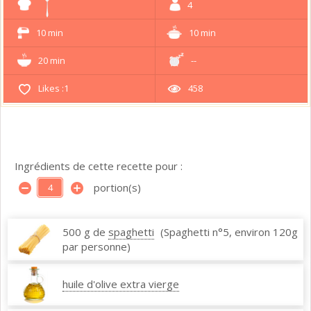
4
10 min
10 min
20 min
--
Likes :
1
458
Ingrédients de cette recette pour :
portion(s)
500 g de
spaghetti
(Spaghetti n°5, environ 120g
par personne)
huile d'olive extra vierge