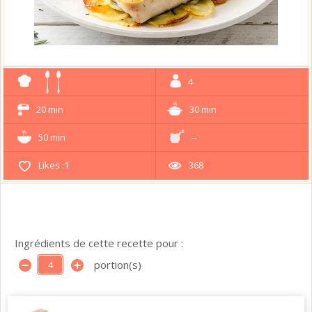
4
20 min
30 min
50 min
--
Likes :
1
368
Ingrédients de cette recette pour :
portion(s)