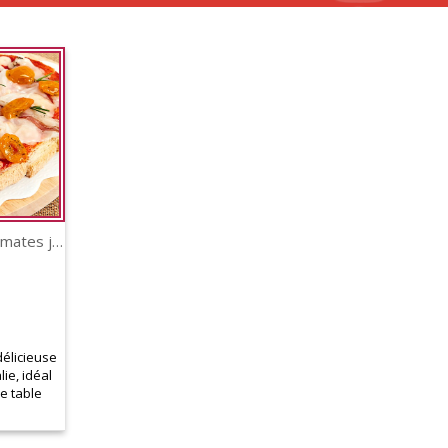
Bruschetta au lard et tomates jaunes datterini
délicieuse
lie, idéal
e table