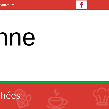
Autres
enne
e
chées