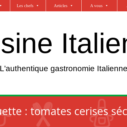
Les chefs
Articles
A vous
sine Itali
L'authentique gastronomie Italienn
uette :
tomates cerises sé