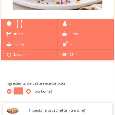
4
10 min
5 min
15 min
--
Likes :
63
Ingrédients de cette recette pour :
portion(s)
1
pain(s) à bruschetta
(tranché)