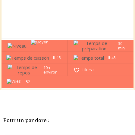
30
min
1h15
1h45
10h
Likes :
environ
152
Pour un pandore :