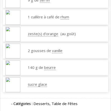
9 g de
sel fin
1 cuillère à café de
rhum
zeste(s) d'orange
(au goût)
2 gousses de
vanille
140 g de
beurre
sucre glace
Desserts,
Table de Fêtes
- Catégories :