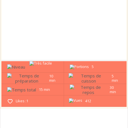
5
10
5
min
min
30
15 min
min
Likes :
1
412