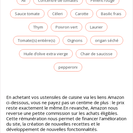
Ail
Concentré de tomates
Piment rouge
Sauce tomate
Céleri
Carotte
Basilic frais
Thym
Poivron vert
Laurier
Tomate((s) entière(s)
Oignons
origan séché
Huile d’olive extra vierge
Chair de saucisse
pepperoni
En achetant vos ustensiles de cuisine via les liens Amazon
ci-dessous, vous ne payez pas un centime de plus : le prix
reste exactement le même.En revanche, Amazon nous
reverse une petite commission sur les achats éligibles.
Cette rémunération nous permet de financer l'amélioration
du site, la création de nouvelles recettes et le
développement de nouvelles fonctionnalités.