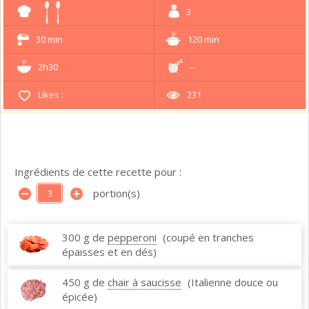
3
30 min
120 min
2h30
--
Likes :
231
Ingrédients de cette recette pour :
portion(s)
300 g de
pepperoni
(coupé en tranches
épaisses et en dés)
450 g de
chair à saucisse
(Italienne douce ou
épicée)