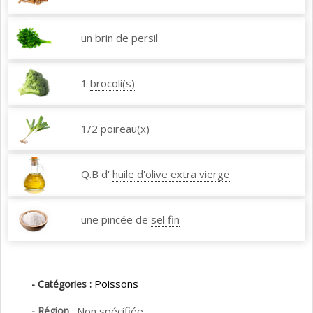
un brin de
persil
1
brocoli(s)
1/2
poireau(x)
Q.B d'
huile d'olive extra vierge
une pincée de
sel fin
Poissons
- Catégories :
- Région
:
Non spécifiée