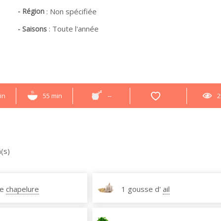
- Région
:
Non spécifiée
:
Toute l'année
- Saisons
in
55 min
--
2
(s)
de
chapelure
1 gousse d'
ail