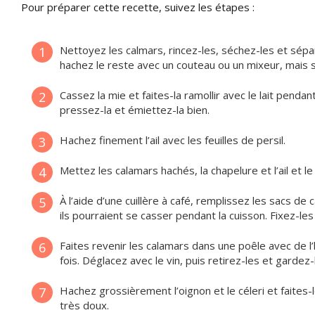
Pour préparer cette recette, suivez les étapes :
Nettoyez les calmars, rincez-les, séchez-les et sépar
1
hachez le reste avec un couteau ou un mixeur, mais s
Cassez la mie et faites-la ramollir avec le lait penda
2
pressez-la et émiettez-la bien.
Hachez finement l’ail avec les feuilles de persil.
3
Mettez les calamars hachés, la chapelure et l’ail et l
4
À l’aide d’une cuillère à café, remplissez les sacs d
5
ils pourraient se casser pendant la cuisson. Fixez-le
Faites revenir les calamars dans une poêle avec de l’h
6
fois. Déglacez avec le vin, puis retirez-les et gardez
Hachez grossièrement l’oignon et le céleri et faites
7
très doux.