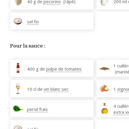
40 g de
pecorino
(râpé)
200 ml
sel fin
Pour la sauce :
1 cuill
400 g de
pulpe de tomates
(marin
10 cl de
vin blanc sec
1
oigno
4 cuill
persil frais
extra v