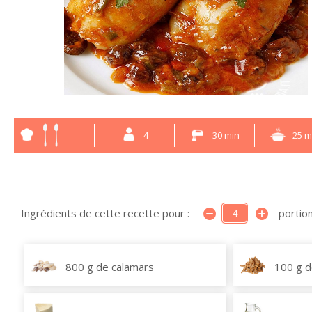
4
30 min
25 m
Ingrédients de cette recette pour :
portion
800 g de
calamars
100 g 