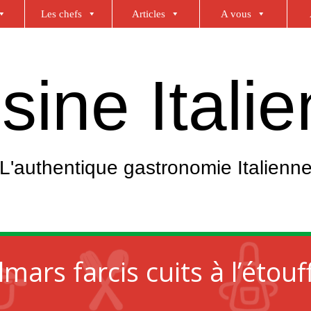
Les chefs
Articles
A vous
sine Itali
L'authentique gastronomie Italienn
lmars farcis cuits à l’étouf