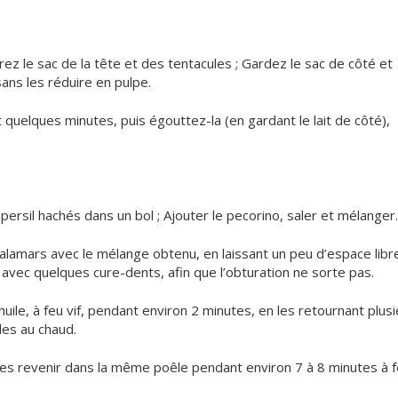
ez le sac de la tête et des tentacules ; Gardez le sac de côté et
ans les réduire en pulpe.
nt quelques minutes, puis égouttez-la (en gardant le lait de côté),
e persil hachés dans un bol ; Ajouter le pecorino, saler et mélanger
e calamars avec le mélange obtenu, en laissant un peu d’espace libr
s avec quelques cure-dents, afin que l’obturation ne sorte pas.
uile, à feu vif, pendant environ 2 minutes, en les retournant plus
-les au chaud.
-les revenir dans la même poêle pendant environ 7 à 8 minutes à 