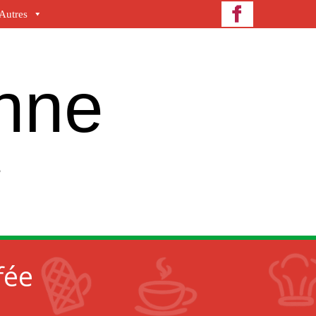
Autres
enne
e
fée