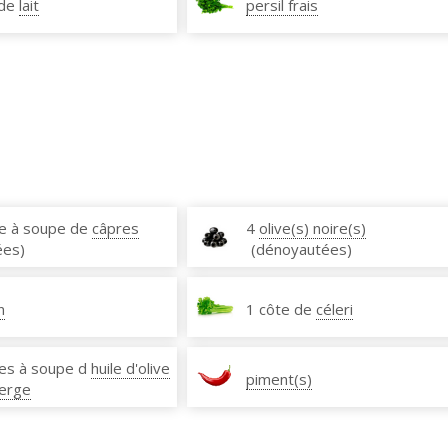
 de
lait
persil frais
ère à soupe de
câpres
4
olive(s) noire(s)
ées)
(dénoyautées)
n
1 côte de
céleri
ères à soupe d
huile d'olive
piment(s)
ierge