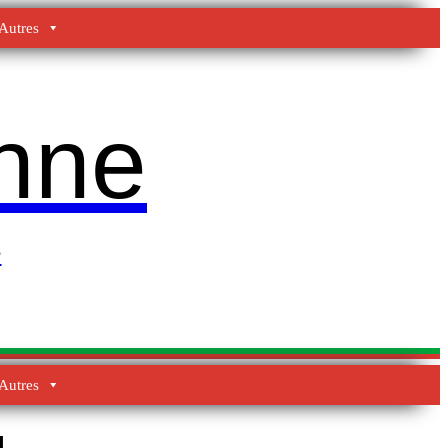
Autres
enne
e
Autres