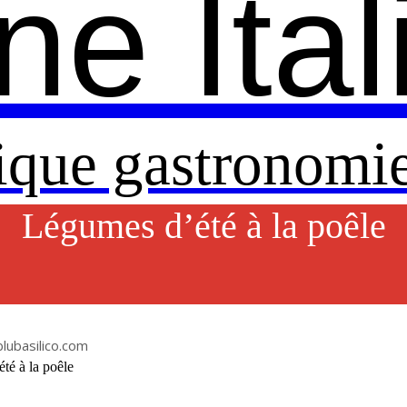
ne Ita
ique gastronomie
Légumes d’été à la poêle
lubasilico.com