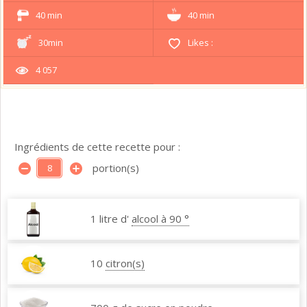
40 min
40 min
30min
Likes :
4 057
Ingrédients de cette recette pour :
portion(s)
1 litre d'
alcool à 90 °
10
citron(s)