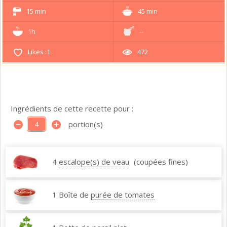
15 min
45 min
1h
--
Likes :
1
472
Ingrédients de cette recette pour :
portion(s)
4
escalope(s) de veau
(coupées fines)
1 Boîte de
purée de tomates