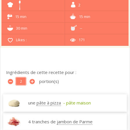
2
15 min
15 min
30 min
--
Likes :
171
Ingrédients de cette recette pour :
portion(s)
une
pâte à pizza
- pâte maison
4 tranches de
jambon de Parme