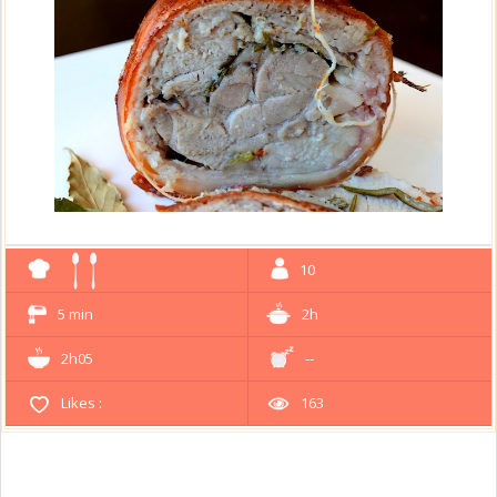
10
5 min
2h
2h05
--
Likes :
163