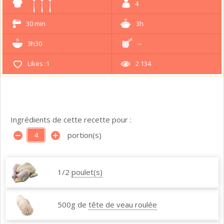
4
30 min
3h
3h30
--
Likes :
1
2 134
Ingrédients de cette recette pour :
portion(s)
1/2
poulet(s)
500g de
tête de veau roulée