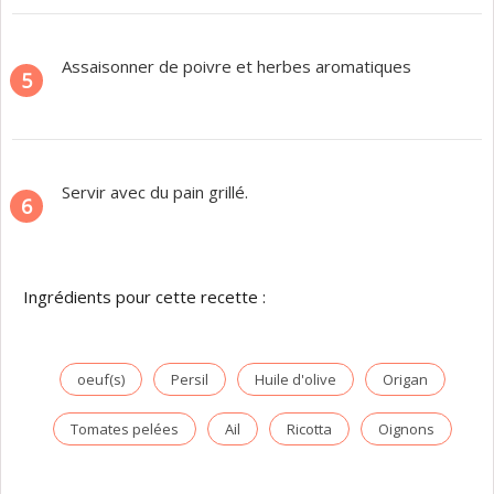
Assaisonner de poivre et herbes aromatiques
5
Servir avec du pain grillé.
6
Ingrédients pour cette recette :
oeuf(s)
Persil
Huile d'olive
Origan
Tomates pelées
Ail
Ricotta
Oignons