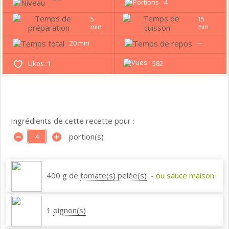
4
5
15
min
min
20 min
--
Likes :
1
582
Ingrédients de cette recette pour :
portion(s)
400 g de
tomate(s) pelée(s)
- ou sauce maison
1
oignon(s)