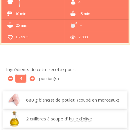
4
10 min
15 min
25 min
--
Likes :
1
2 888
Ingrédients de cette recette pour :
portion(s)
680 g
blanc(s) de poulet
(coupé en morceaux)
2 cuillères à soupe d'
huile d'olive