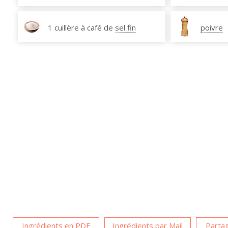
1 cuillère à café de
sel fin
poivre
Ingrédients en PDF
Ingrédients par Mail
Partag