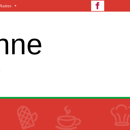
Autres
enne
e