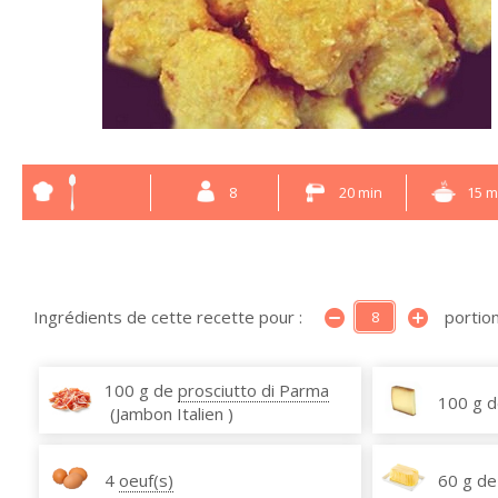
8
20 min
15 m
Ingrédients de cette recette pour :
portion
100 g de
prosciutto di Parma
100 g 
(Jambon Italien )
4
oeuf(s)
60 g de