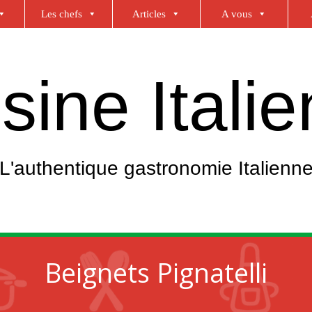
Les chefs
Articles
A vous
sine Itali
L'authentique gastronomie Italienn
Beignets Pignatelli