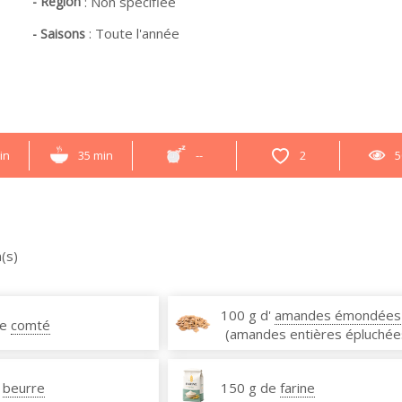
- Région
:
Non spécifiée
:
Toute l'année
- Saisons
in
35 min
--
2
5
(s)
100 g d'
amandes émondées
de
comté
(amandes entières épluchée
beurre
150 g de
farine