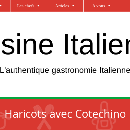
Les chefs
Articles
A vous
sine Itali
L'authentique gastronomie Italienn
Haricots avec Cotechino