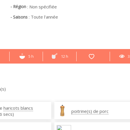
- Région
:
Non spécifiée
:
Toute l'année
- Saisons
h
5 h
12 h
3
(s)
de
haricots blancs
poitrine(s) de porc
ti secs)