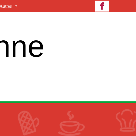
Autres
enne
e