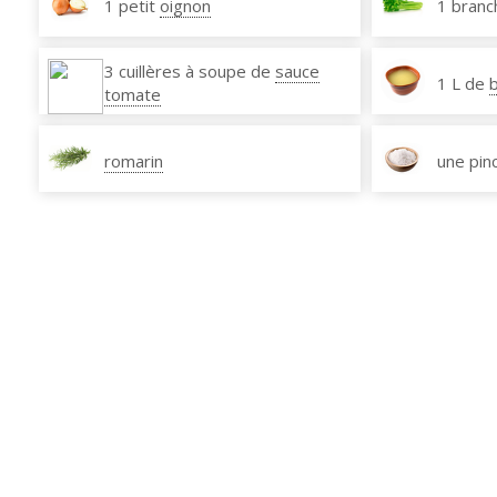
1 petit
oignon
1 branc
3 cuillères à soupe de
sauce
1 L de
tomate
romarin
une pin