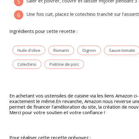
Saler et poivrer, couvrir et laisser mijoter pendant 3
5
Une fois cuit, placez le cotechino tranché sur l’assie
6
Ingrédients pour cette recette :
Huile d'olive
Romarin
Oignon
Sauce tomate
Cotechino
Poitrine de porc
En achetant vos ustensiles de cuisine via les liens Amazon ci
exactement le même.En revanche, Amazon nous reverse une p
permet de financer l'amélioration du site, la création de nou
Merci pour votre soutien et votre confiance !
Pour réaliser cette recette prévoyez :