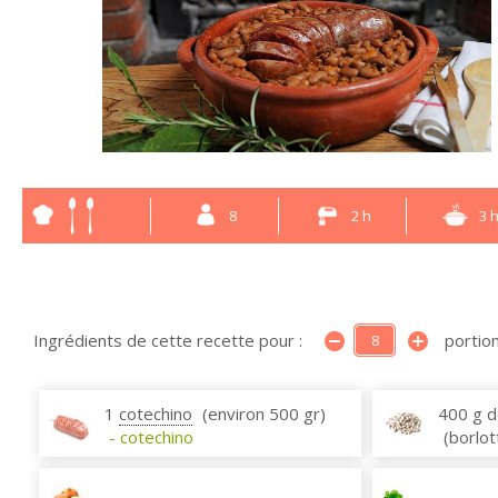
8
2 h
3 
Ingrédients de cette recette pour :
portion
1
cotechino
(environ 500 gr)
400 g 
- cotechino
(borlot