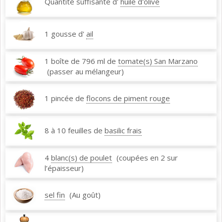
Quantité suffisante d'
huile d'olive
1 gousse d'
ail
1 boîte de 796 ml de
tomate(s) San Marzano
(passer au mélangeur)
1 pincée de
flocons de piment rouge
8 à 10 feuilles de
basilic frais
4
blanc(s) de poulet
(coupées en 2 sur
l’épaisseur)
sel fin
(Au goût)