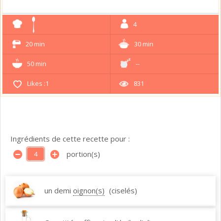
4
20 min
30 min
50 min
--
Likes :
1
831
Ingrédients de cette recette pour :
portion(s)
un demi
oignon(s)
(ciselés)