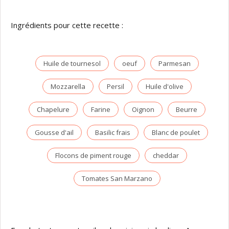
Ingrédients pour cette recette :
Huile de tournesol
oeuf
Parmesan
Mozzarella
Persil
Huile d'olive
Chapelure
Farine
Oignon
Beurre
Gousse d'ail
Basilic frais
Blanc de poulet
Flocons de piment rouge
cheddar
Tomates San Marzano