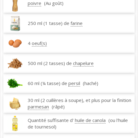
poivre
(Au goût)
250 ml (1 tasse) de
farine
4
oeuf(s)
500 ml (2 tasses) de
chapelure
60 ml (¼ tasse) de
persil
(haché)
30 ml (2 cuillères à soupe), et plus pour la finition
parmesan
(râpé)
Quantité suffisante d'
huile de canola
(ou l'huile
de tournesol)