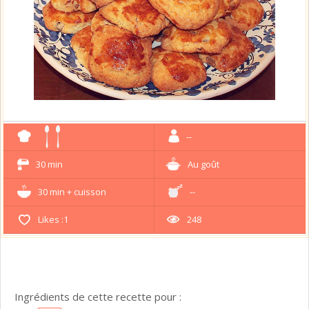
--
30 min
Au goût
30 min + cuisson
--
Likes :
1
248
Ingrédients de cette recette pour :