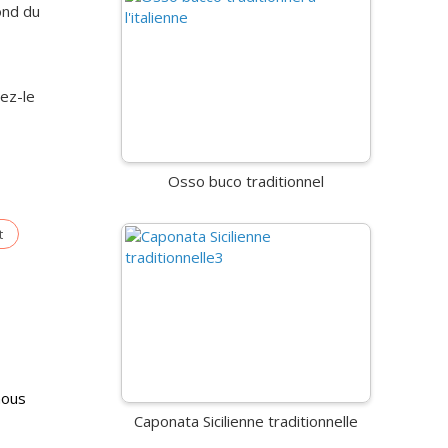
ond du
vez-le
Osso buco traditionnel
t
nous
Caponata Sicilienne traditionnelle