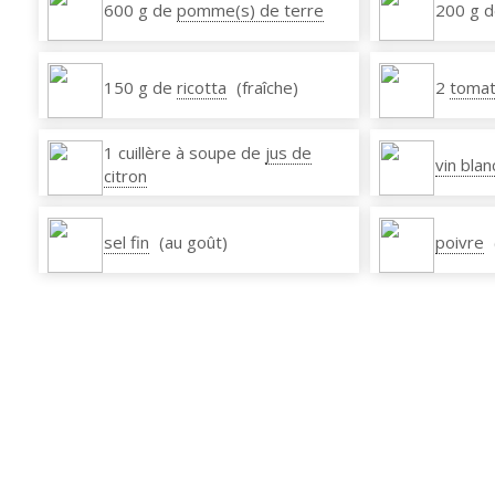
600 g de
pomme(s) de terre
200 g 
150 g de
ricotta
(fraîche)
2
tomat
1 cuillère à soupe de
jus de
vin blan
citron
sel fin
(au goût)
poivre