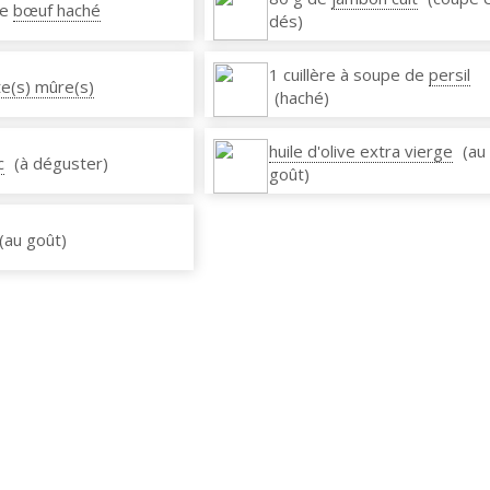
de
bœuf haché
dés)
1 cuillère à soupe de
persil
e(s) mûre(s)
(haché)
huile d'olive extra vierge
(au
c
(à déguster)
goût)
(au goût)