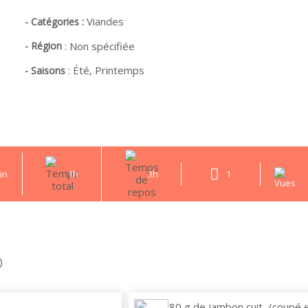
Viandes
- Catégories :
- Région
:
Non spécifiée
:
Été,
Printemps
- Saisons
in
1h
3h
1
)
80 g de
jambon cuit
(coupé 