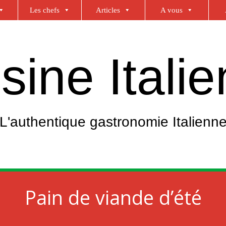
Les chefs
Articles
A vous
sine Itali
L'authentique gastronomie Italienn
Pain de viande d’été