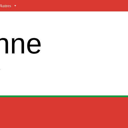
Autres
enne
e