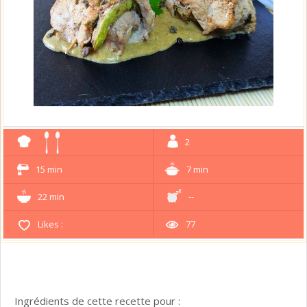
2
15 min
7 min
22 min
--
Likes :
77
Ingrédients de cette recette pour :