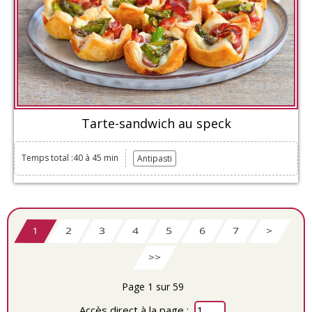
Tarte-sandwich au speck
Temps total :40 à 45 min
Antipasti
1
2
3
4
5
6
7
>
>>
Page 1 sur 59
Accès direct à la page :