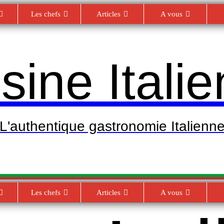
Les chefs
Articles
A vous
sine Itali
L'authentique gastronomie Italienn
Les chefs
Articles
A vous