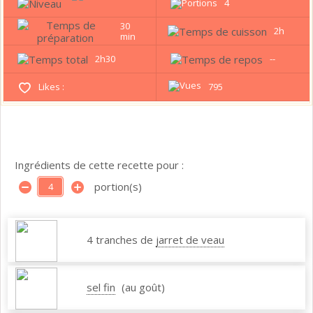
4
30
2h
min
2h30
--
Likes :
795
Ingrédients de cette recette pour :
portion(s)
4 tranches de
jarret de veau
sel fin
(au goût)