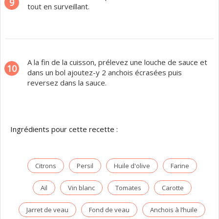
9
tout en surveillant.
A la fin de la cuisson, prélevez une louche de sauce et
10
dans un bol ajoutez-y 2 anchois écrasées puis
reversez dans la sauce.
Ingrédients pour cette recette :
Citrons
Persil
Huile d'olive
Farine
Ail
Vin blanc
Tomates
Carotte
Jarret de veau
Fond de veau
Anchois à l’huile